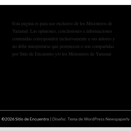
Esta página es para uso exclusivo de los Misioneros de
Yarumal. Las opiniones, conclusiones e informaciones
contenidas corresponden exclusivamente a sus autores y
no debe interpretarse que pertenecen o son compartidas
por Sitio de Encuentro y/o los Misioneros de Yarumal
©2026 Sitio de Encuentro
| Diseño:
Tema de WordPress Newspaperly